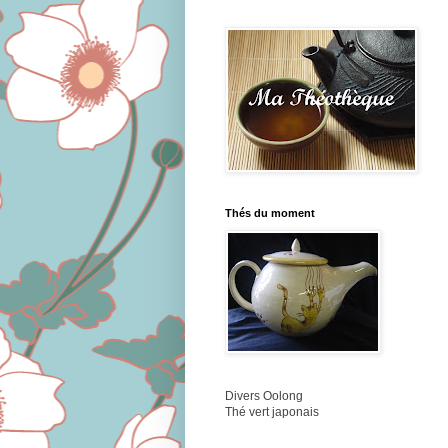
Thés du moment
Divers Oolong
Thé vert japonais