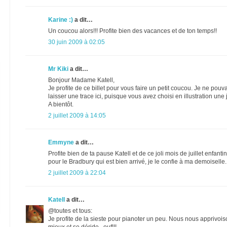
Karine :)
a dit…
Un coucou alors!!! Profite bien des vacances et de ton temps!!
30 juin 2009 à 02:05
Mr Kiki
a dit…
Bonjour Madame Katell,
Je profite de ce billet pour vous faire un petit coucou. Je ne pou
laisser une trace ici, puisque vous avez choisi en illustration une
A bientôt.
2 juillet 2009 à 14:05
Emmyne
a dit…
Profite bien de ta pause Katell et de ce joli mois de juillet enfant
pour le Bradbury qui est bien arrivé, je le confie à ma demoiselle. 
2 juillet 2009 à 22:04
Katell
a dit…
@toutes et tous:
Je profite de la sieste pour pianoter un peu. Nous nous appri
mieux et se déride...ouf!!!