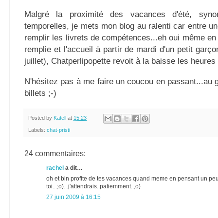
Malgré la proximité des vacances d'été, syno
temporelles, je mets mon blog au ralenti car entre un
remplir les livrets de compétences...eh oui même en 
remplie et l'accueil à partir de mardi d'un petit garç
juillet), Chatperlipopette revoit à la baisse les heures
N'hésitez pas à me faire un coucou en passant...au 
billets ;-)
Posted by
Katell
at
15:23
Labels:
chat-pristi
24 commentaires:
rachel
a dit…
oh et bin profite de tes vacances quand meme en pensant un pe
toi...;o)...j'attendrais..patiemment..,o)
27 juin 2009 à 16:15